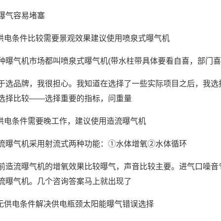
曝气容易堵塞
.供电条件比较需要景观效果建议使用喷泉式曝气机
种曝气机市场都叫喷泉式曝气机(带水柱带具体要看自喜，部门喜
于选品牌，我很担心。我知道在选择了一些实际项目之后，我选
选择比较——选择重要的指标，问重量
.供电条件需要晚工作，建议使用造流曝气机
流曝气机采用射流式两种功能：①水体增氧②水体循环
前造流曝气机的增氧效果比较曝气，声音比较主要。进气口噪音
流曝气机。几个咨询答案马上就出现了
.无供电条件解决供电瓶颈太阳能曝气错误选择