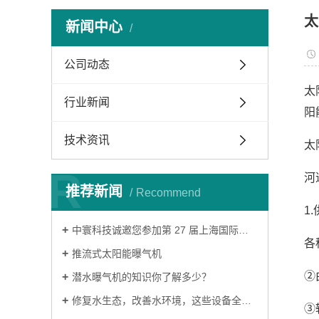
太
新闻中心
公司动态
太
行业新闻
阳
技术资讯
太
R
河
推荐新闻
Recommend
1
‌中寰科技诚邀您参加第 27 届上海国际环博会‌
各
推流式太阳能曝气机
②
潜水曝气机的知识你了解多少？
修复水生态，改善水环境，这些设备全搞定
③