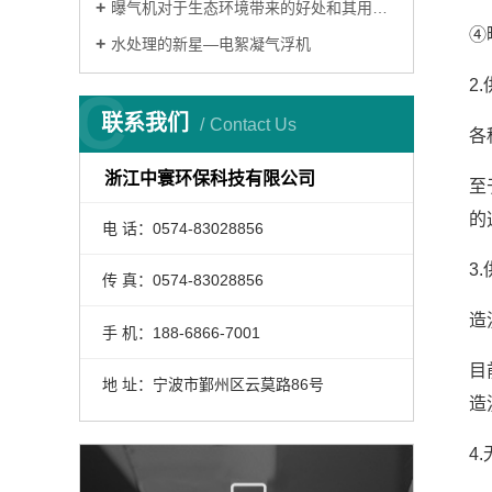
曝气机对于生态环境带来的好处和其用途有哪些？
④
水处理的新星—电絮凝气浮机
2
C
联系我们
Contact Us
各
浙江中寰环保科技有限公司
至
的
电 话：0574-83028856
3
传 真：0574-83028856
造
手 机：188-6866-7001
目
地 址：宁波市鄞州区云莫路86号
造
4