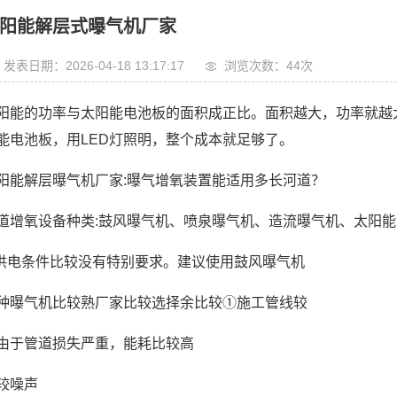
阳能解层式曝气机厂家
发表日期：2026-04-18 13:17:17
浏览次数：44次
阳能的功率与太阳能电池板的面积成正比。面积越大，功率就越
能电池板，用LED灯照明，整个成本就足够了。
阳能解层曝气机厂家:曝气增氧装置能适用多长河道？
道增氧设备种类:鼓风曝气机、喷泉曝气机、造流曝气机、太阳
.供电条件比较没有特别要求。建议使用鼓风曝气机
种曝气机比较熟厂家比较选择余比较①施工管线较
由于管道损失严重，能耗比较高
较噪声