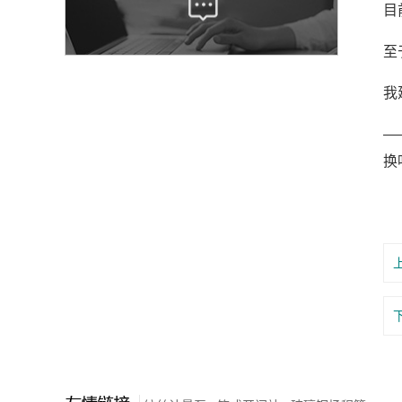
目
至
我
—
换