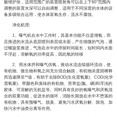
极维护块，适用范围广的装置喷射角可以在上下60°范围内
调整的装置水深可以自由调整，适用于不同深度的水体的设
备多级组合运用，使水体富氧生存，流水不腐蚀。
净化机理:
1、曝气机在水中工作时，其基本功能不仅是增氧，而
且推进的水流从底层喷到表层或水面，产生细微的气泡，通
过螺旋桨推进，气泡在水中的停留时间延长，短时间内水面
不浮起，溶解氧的功率提高，因此氧的转移
2、用水体拌和曝气供氧，推动水流连续循环流动，使
有机物、微生物和氧之间充分混合触摸，有机物浓度因稀释
而迅速降至**值，有助于去除BOD(生化需氧量)、COD(化学
需氧量)、带颜色和臭味的有机物、营养盐(氮、磷)和浑浊的
胶体、可溶解的无机盐等。同时具有良好的氧曝气和厌氧混
合的双重功能，促进水的循环，消除长期放在水中不堕落的
有机物，具有预曝气、脱臭、避免污水厌氧分解、除泡、加
快污水中油类分离等作用。