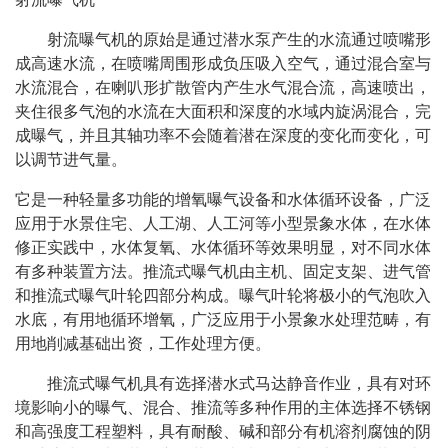
射流曝气机的原始是通过潜水泵产生的水流通过喷嘴形
成高速水流，在喷嘴周围形成负压吸入空气，通过混合室与
水流混合，在喇叭形扩散管内产生水气混合流，高速喷出，
夹住很多气泡的水流在大面积和深度的水域内旋涡混合，完
成曝气，并且其轴功率不会随着潜在深度的变化而变化，可
以调节进气量。
它是一种轻量多功能的增氧曝气设备和水体循环设备，广泛
应用于水景住宅、人工湖、人工河等小型景象水体，在水体
修正实践中，水体复氧、水体循环等效果明显，对不同水体
有多种装置方法。推流式曝气机由主机、固定支架、进气管
和推流式曝气叶轮四部分构成。曝气叶轮将极小的气泡吹入
水底，有用地循环增氧，广泛应用于小景象水处理范畴，有
用地削减基础出资，工作处理方便。
推流式曝气机具有选择潜水式马达静音作业，具有对环
境影响小的曝气、混合、推流等多种作用的主体选择不锈钢
和高强度工程塑料，具有耐酸、碱和部分有机溶剂腐蚀的阴