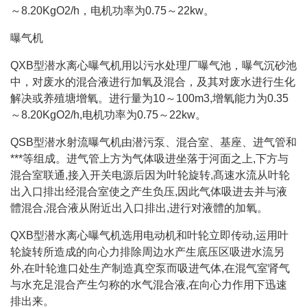
～8.20KgO2/h，电机功率为0.75～22kw。
曝气机
QXB型潜水离心曝气机用以污水处理厂曝气池，曝气沉砂池
中，对废水的混合液进行加氧及混合，及其对废水进行生化
解决或养殖塘增氧。进行量为10～100m3,增氧能力为0.35
～8.20KgO2/h,电机功率为0.75～22kw。
QSB型潜水射流曝气机由潜污泵、混合室、基座、进气管和
***等组成。进气管上方为气体吸进坐落于河面之上,下方与
混合室联通,接入开关电源后因为叶轮旋转,髙速水流从叶轮
出入口排出经混合室使之产生负压,因此气体吸进去并与液
體混合,混合液从附近出入口排出,进行对液體的加氧。
QXB型潜水离心曝气机选用电动机和叶轮立即传动,运用叶
轮旋转所造成的向心力排除周边水产生底压区吸进水流另
外,在叶轮進口处生产制造真空泵而吸进气体,在混气室肾气
与水充足混合产生匀称的水气混合液,在向心力作用下迅速
排出来。