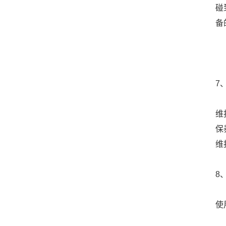
碰
备
7
维
保
维
8
使