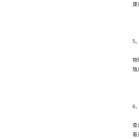
康
5
物
殖
6
查
看