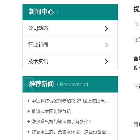
提
新闻中心
公司动态
底
行业新闻
鱼
技术资讯
缩
R
推荐新闻
Recommend
下
‌中寰科技诚邀您参加第 27 届上海国际环博会‌
推流式太阳能曝气机
潜水曝气机的知识你了解多少？
简
修复水生态，改善水环境，这些设备全搞定