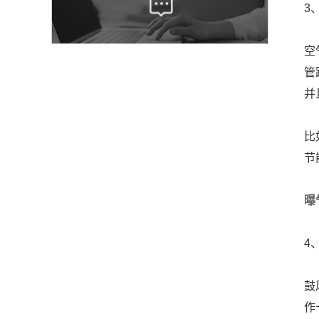
3
空
管
并
比
节
曝
4
鼓
作