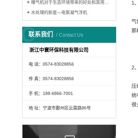
曝气机对于生态环境带来的好处和其用途有哪些？
1
水处理的新星—电絮凝气浮机
气
C
那
联系我们
Contact Us
浙江中寰环保科技有限公司
电 话：0574-83028856
2
传 真：0574-83028856
压
手 机：188-6866-7001
统
很
地 址：宁波市鄞州区云莫路86号