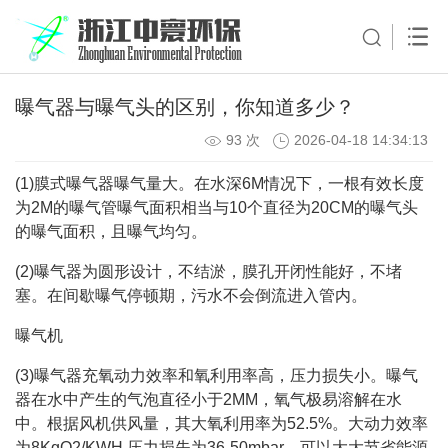
曝气器与曝气头的区别，你知道多少？
93 次
2026-04-18 14:34:13
(1)膜式曝气器曝气量大。在水深6M情况下，一根有效长度
为2M的曝气管曝气面积相当与10个直径为20CM的曝气头
的曝气面积，且曝气均匀。
(2)曝气器为圆形设计，不结淤，膜孔开闭性能好，不堵
塞。在间歇曝气停顿期，污水不会倒流进入管内。
曝气机
(3)曝气器充氧动力效率和氧利用率高，压力损失小。曝气
器在水中产生的气泡直径小于2MM，氧气极易溶解在水
中。根据风机供风量，其大氧利用率为52.5%。大动力效率
为8KgO2/KWH,压力损失为36-50mbar。可以大大节省能源