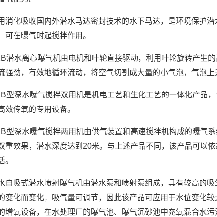
用消化吸收国内外潜水马达密封技术的水下马达，是环境保护潜
，可在曝气时起搅拌作用。
XB潜水离心曝气机由电机和叶轮直接驱动，利用叶轮旋转产生
流强劲，有效地循环流动，将空气切割成大量的小气泡，气泡上
SB型深水曝气搅拌双用机是机电工艺和生化工艺的一体化产品
高效传氧的专用设备。
SB型深水曝气搅拌两用机由供气装置和高速搅拌机构成的曝气
双重效果，潜水深度达到20米。与上述产品不同，该产品可以
活。
水自吸式潜水喷射曝气机由潜水泵和喷射泵组成，具有较高的吸
的变化而变化，吸气量可调节，因此该产品可应用于水位变化较
的增氧设备，在水处理厂的曝气池、曝气沉砂池中充氧混合水污