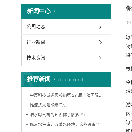
你
新闻中心
公司动态
曝
行业新闻
物
曝
技术资讯
根
R
推荐新闻
Recommend
今
污
‌中寰科技诚邀您参加第 27 届上海国际环博会‌
潜
推流式太阳能曝气机
内
潜水曝气机的知识你了解多少？
曝
修复水生态，改善水环境，这些设备全搞定
和