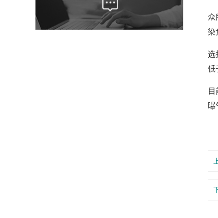
众
染
选
低
目
曝