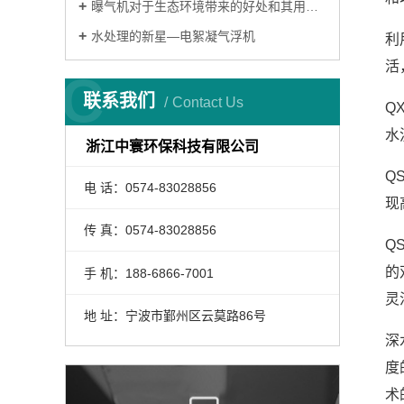
曝气机对于生态环境带来的好处和其用途有哪些？
水处理的新星—电絮凝气浮机
利
活
C
联系我们
Contact Us
Q
水
浙江中寰环保科技有限公司
Q
电 话：0574-83028856
现
传 真：0574-83028856
Q
的
手 机：188-6866-7001
灵
地 址：宁波市鄞州区云莫路86号
深
度
术